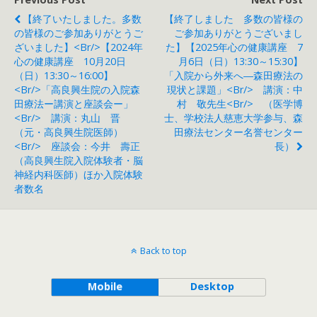
【終了いたしました。多数
【終了しました 多数の皆様の
の皆様のご参加ありがとうご
ご参加ありがとうございまし
ざいました】<br/>【2024年
た】【2025年心の健康講座 7
心の健康講座 10月20日
月6日（日）13:30～15:30】
（日）13:30～16:00】
「入院から外来へ―森田療法の
<br/>「高良興生院の入院森
現状と課題」<br/> 講演：中
田療法ー講演と座談会ー」
村 敬先生<br/> （医学博
<br/> 講演：丸山 晋
士、学校法人慈恵大学参与、森
（元・高良興生院医師）
田療法センター名誉センター
<br/> 座談会：今井 壽正
長）
（高良興生院入院体験者・脳
神経内科医師）ほか入院体験
者数名
Back to top
Mobile
Desktop