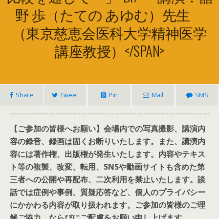
野 歩（たての あゆむ）先生
（東京慈恵会医科大学精神医学
講座教授）</SPAN>
Share
Tweet
Pin
Mail
SMS
【ご参加の皆様へお願い】会場内での写真撮影、講演内
容の録音、録画は固くお断りいたします。また、講演内
容には著作権、出版権が発生いたします。内容やテキス
ト等の複製、改変、転用、SNSや動画サイトも含めた第
三者への公開や再配布、二次利用を禁止いたします。談
話では症例や事例、質疑応答など、個人のプライバシー
にかかわる内容が取り扱われます。ご参加の皆様のご理
解ご協力、ならびにご配慮をお願い申し上げます。