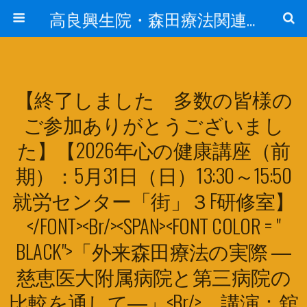
高良興生院・森田療法関連資料保存会
【終了しました 多数の皆様の
ご参加ありがとうございまし
た】【2026年心の健康講座（前
期）：5月31日（日）13:30～15:50
就労センター「街」３F研修室】
</FONT><br/><SPAN><FONT COLOR = "
BLACK">「外来森田療法の実際 ―
慈恵医大附属病院と第三病院の
比較を通して―」<br/> 講演：舘